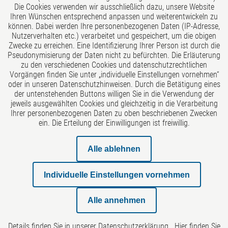
Die Cookies verwenden wir ausschließlich dazu, unsere Website
Ihren Wünschen entsprechend anpassen und weiterentwickeln zu
können. Dabei werden Ihre personenbezogenen Daten (IP-Adresse,
Notariat
Nutzerverhalten etc.) verarbeitet und gespeichert, um die obigen
Zwecke zu erreichen. Eine Identifizierung Ihrer Person ist durch die
Übersicht Leistungen
Pseudonymisierung der Daten nicht zu befürchten. Die Erläuterung
zu den verschiedenen Cookies und datenschutzrechtlichen
Vorgängen finden Sie unter „individuelle Einstellungen vornehmen“
Übersicht Anwälte
oder in unseren Datenschutzhinweisen. Durch die Betätigung eines
der untenstehenden Buttons willigen Sie in die Verwendung der
jeweils ausgewählten Cookies und gleichzeitig in die Verarbeitung
Über uns
Ihrer personenbezogenen Daten zu oben beschriebenen Zwecken
ein. Die Erteilung der Einwilligungen ist freiwillig.
Impressum
Alle ablehnen
Datenschutzerklärung
Individuelle Einstellungen vornehmen
Rechtliche Hinweise
Alle annehmen
Kontakt
Details finden Sie in unserer
Datenschutzerklärung
Hier finden Sie