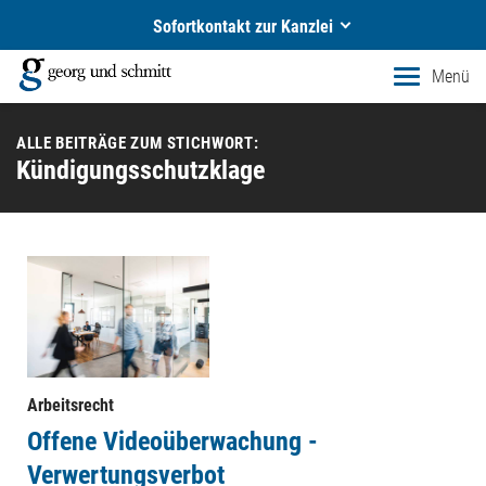
Sofortkontakt zur Kanzlei
georg und schmitt
Menü
Ihre Rechtsanwälte und Notare in Siegen
ALLE BEITRÄGE ZUM STICHWORT:
Rufen Sie uns an!
Kündigungsschutzklage
+49 271 405710
Schreiben Sie uns eine E-Mail!
kontakt@gs-recht.de
Arbeitsrecht
Offene Videoüberwachung -
Verwertungsverbot