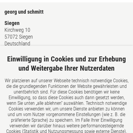
georg und schmitt
Siegen
Kirchweg 10
57072 Siegen
Deutschland
Tel: +49 271 405710
Fax: +49 271 4057120
Einwilligung in Cookies und zur Erhebung
E-Mail:
kontakt@gs-recht.de
und Weitergabe Ihrer Nutzerdaten
Wir platzieren auf unserer Webseite technisch notwendige Cookies,
Über uns
die die grundlegenden Funktionen der Website gewährleisten und
unentbehrlich sind. Für diese Cookies benötigen wir keine
georg und schmitt - Unsere Rechtsanwälte, Fachanwälte
Einwilligung, so dass diese Cookies auch dann gesetzt werden,
und Notare in Siegen bieten eine umfassende und
wenn Sie unten „alle ablehnen“ auswählen. Technisch notwendige
praxisnahe Lösung für Ihr rechtliches Anliegen.
Cookies verwenden wir, um unsere Dienste anbieten zu können
und um vom Nutzer vorgenommene Einstellungen (wie z. B. die
präferierte Sprache) zu speichern. Im Falle Ihrer Einwilligung
verwenden wir darüber hinaus weitere performancesteigernde
Cookies (Statistik und Nutzungsmessung sowie externe Dienste).