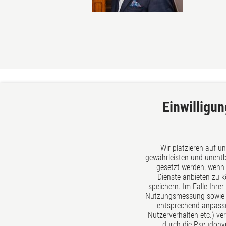
Einwilligun
georg und schmitt
Wir platzieren auf u
Siegen
gewährleisten und unentbe
Kirchweg 10
gesetzt werden, wenn 
Dienste anbieten zu 
57072 Siegen
speichern. Im Falle Ihre
Deutschland
Nutzungsmessung sowie ex
Tel: +49 271 405710
entsprechend anpasse
Fax: +49 271 4057120
Nutzerverhalten etc.) ver
E-Mail:
kontakt@gs-recht.de
durch die Pseudonym