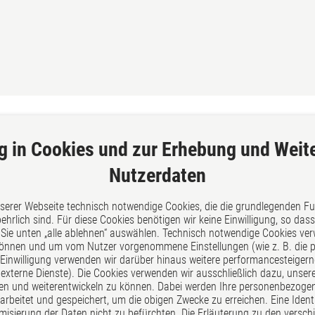
g in Cookies und zur Erhebung und Weit
Nutzerdaten
Über uns
nserer Webseite technisch notwendige Cookies, die die grundlegenden F
hrlich sind. Für diese Cookies benötigen wir keine Einwilligung, so da
georg und schmitt - Unsere
Sie unten „alle ablehnen“ auswählen. Technisch notwendige Cookies ve
können und um vom Nutzer vorgenommene Einstellungen (wie z. B. die pr
Rechtsanwälte, Fachanwälte un
r Einwilligung verwenden wir darüber hinaus weitere performancesteigern
Notare in Siegen bieten eine
terne Dienste). Die Cookies verwenden wir ausschließlich dazu, unse
umfassende und praxisnahe Lö
n und weiterentwickeln zu können. Dabei werden Ihre personenbezogen
für Ihr rechtliches Anliegen.
arbeitet und gespeichert, um die obigen Zwecke zu erreichen. Eine Identi
isierung der Daten nicht zu befürchten. Die Erläuterung zu den versc