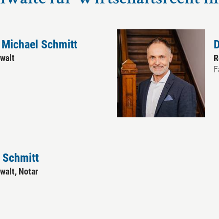
nwälte für Wirtschaftsrecht in
. Michael Schmitt
D
walt
R
F
n Schmitt
walt, Notar