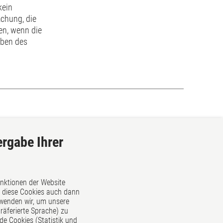
kein
chung, die
en, wenn die
aben des
ergabe Ihrer
unktionen der Website
ss diese Cookies auch dann
rwenden wir, um unsere
d
äferierte Sprache) zu
de Cookies (Statistik und