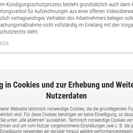
nem Kündigungsschutzprozess besteht grundsätzlich auch dann 
rtungsverbot für Aufzeichnungen aus einer offenen Videoüberwa
zlich vertragswidriges Verhalten des Arbeitnehmers belegen soll
achungsmaßnahme nicht vollständig im Einklang mit den Vorg
schutzrechts steht.
.2024
g in Cookies und zur Erhebung und Weit
Nutzerdaten
Über uns
nserer Webseite technisch notwendige Cookies, die die grundlegenden F
hrlich sind. Für diese Cookies benötigen wir keine Einwilligung, so da
georg und schmitt - Unsere
Sie unten „alle ablehnen“ auswählen. Technisch notwendige Cookies ve
Rechtsanwälte, Fachanwälte un
können und um vom Nutzer vorgenommene Einstellungen (wie z. B. die pr
r Einwilligung verwenden wir darüber hinaus weitere performancesteigern
Notare in Siegen bieten eine