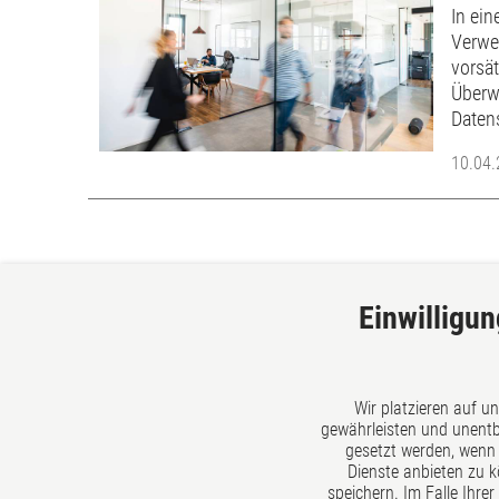
In ei
Verwe
vorsät
Überw
Daten
10.04
Einwilligun
georg und schmitt
Wir platzieren auf u
Siegen
gewährleisten und unentbe
Kirchweg 10
gesetzt werden, wenn 
57072 Siegen
Dienste anbieten zu 
speichern. Im Falle Ihre
Deutschland